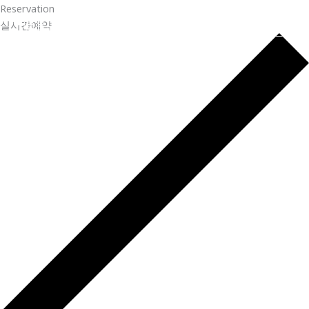
콘
Reservation
텐
실시간예약
츠
로
건
너
뛰
기