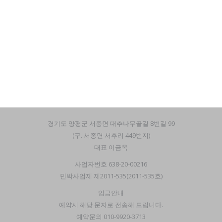
경기도 양평군 서종면 대추나무골길 8번길 99
(구. 서종면 서후리 449번지)
대표 이금옥
사업자번호 638-20-00216
민박사업제 제2011-535(2011-535호)
입금안내
예약시 해당 문자로 전송해 드립니다.
예약문의 010-9920-3713